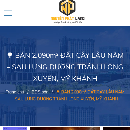
🌳 BÁN 2.090m² ĐẤT CÂY LÂU NĂM
– SAU LƯNG ĐƯỜNG TRÁNH LONG
XUYÊN, MỸ KHÁNH
Trang chủ
/
BĐS bán
/
🌳 BÁN 2.090m² ĐẤT CÂY LÂU NĂM
– SAU LƯNG ĐƯỜNG TRÁNH LONG XUYÊN, MỸ KHÁNH