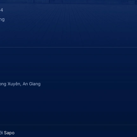
 4
ng
ong Xuyên, An Giang
ởi
Sapo