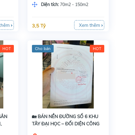
Diện tích:
70m2 - 150m2
thêm
Xem thêm
3,5 Tỷ
HOT
Cho bán
HOT
SÂN
🏡 BÁN NỀN ĐƯỜNG SỐ 6 KHU
,
TÂY ĐẠI HỌC – ĐỐI DIỆN CÔNG
 80M
VIÊN, GIÁ TỐT