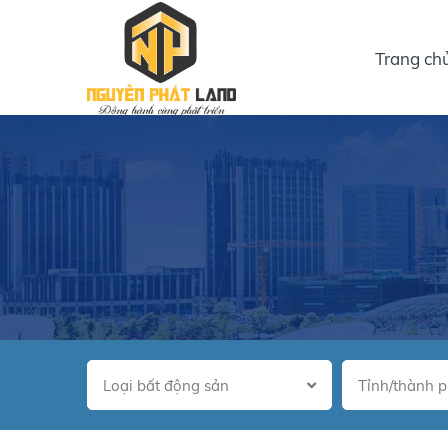
Trang ch
Loại bất động sản
Tỉnh/thành 