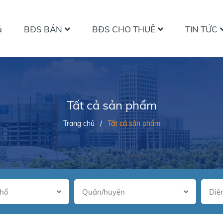
ủ
BĐS BÁN
BĐS CHO THUÊ
TIN TỨC
Tất cả sản phẩm
Trang chủ
/
Tất cả sản phẩm
phố
Quận/huyện
Diện