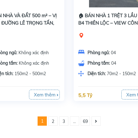
N NHÀ VÀ ĐẤT 500 m² – VỊ
🏠 BÁN NHÀ 1 TRỆT 3 LẦU
Ế ĐƯỜNG LÊ TRỌNG TẤN,
B4 THIÊN LỘC – VIEW CÔ
HƯỚC
VIÊN, ĐẬU ĐƯỢC 3 Ô TÔ
òng ngủ:
Không xác định
Phòng ngủ:
04
òng tắm:
Không xác định
Phòng tắm:
04
ện tích:
150m2 - 500m2
Diện tích:
70m2 - 150m2
Xem thêm
Xem 
5,5 Tỷ
1
2
3
...
69