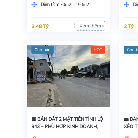
Diện tích:
70m2 - 150m2
Di
Xem thêm
3,48 Tỷ
2 Tỷ
Cho bán
HOT
Cho 
🏢 BÁN ĐẤT 2 MẶT TIỀN TỈNH LỘ
🏡 BÁ
943 – PHÙ HỢP KINH DOANH,
XẺO T
KHO BÃI, SHOWROOM
TÔ TỚ