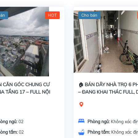
bán
HOT
Cho bán
N CĂN GÓC CHUNG CƯ
🏠 BÁN DÃY NHÀ TRỌ 6 
A TẦNG 17 – FULL NỘI
– ĐANG KHAI THÁC FULL,
 VIEW ĐẸP
TIỀN ỔN ĐỊNH
òng ngủ:
02
Phòng ngủ:
Không xác đị
òng tắm:
02
Phòng tắm:
Không xác đị