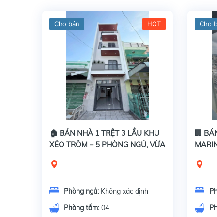
Cho bán
HOT
Cho 
🏠 BÁN NHÀ 1 TRỆT 3 LẦU KHU
🏢 BÁ
XẺO TRÔM – 5 PHÒNG NGỦ, VỪA
MARIN
Ở VỪA KINH DOANH
THẤT,
Phòng ngủ:
Không xác định
Ph
Phòng tắm:
04
Ph