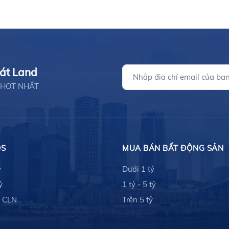
hát Land
ản HOT NHẤT
ĐS
MUA BÁN BẤT ĐỘNG SẢN
ỷ
Dưới 1 tỷ
ỷ
1 tỷ - 5 tỷ
- CLN
Trên 5 tỷ