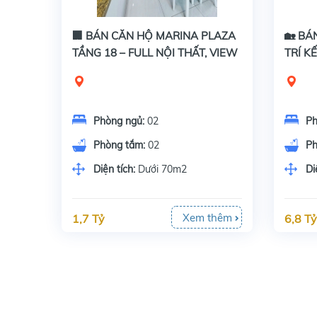
🏢 BÁN CĂN HỘ MARINA PLAZA
🏡 BÁ
TẦNG 18 – FULL NỘI THẤT, VIEW
TRÍ K
THOÁNG MÁT
MỸ P
Phòng ngủ:
02
Ph
Phòng tắm:
02
Ph
Diện tích:
Dưới 70m2
Di
Xem thêm
1,7 Tỷ
6,8 Tỷ