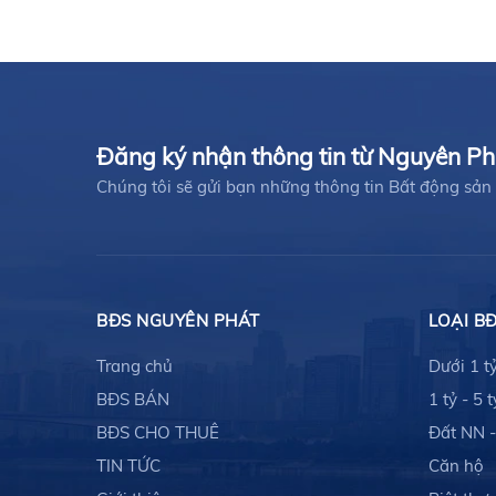
Đăng ký nhận thông tin từ Nguyên P
Chúng tôi sẽ gửi bạn những thông tin Bất động s
BĐS NGUYÊN PHÁT
LOẠI B
Trang chủ
Dưới 1 t
BĐS BÁN
1 tỷ - 5 t
BĐS CHO THUÊ
Đất NN 
TIN TỨC
Căn hộ