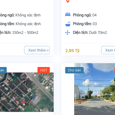
òng ngủ:
Không xác định
Phòng ngủ:
04
òng tắm:
Không xác định
Phòng tắm:
03
ện tích:
150m2 - 500m2
Diện tích:
Dưới 70m2
Xem thêm
Xem 
2,95 Tỷ
bán
HOT
Cho bán