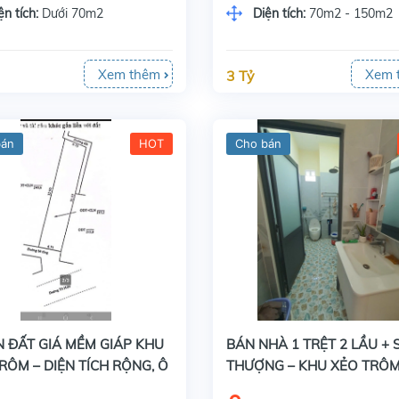
ện tích:
Dưới 70m2
Diện tích:
70m2 - 150m2
Xem thêm
Xem 
3 Tỷ
bán
HOT
Cho bán
N ĐẤT GIÁ MỀM GIÁP KHU
BÁN NHÀ 1 TRỆT 2 LẦU + 
RÔM – DIỆN TÍCH RỘNG, Ô
THƯỢNG – KHU XẺO TRÔM
I ĐẤT
CÁCH UNG VĂN KHIÊM CHỈ