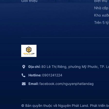
Giới thiệu
Biệt thự
Nhà cấp
Kho xưở
Trên 5 tỷ
Địa chỉ:
80 Lê Thị Riêng, phường Mỹ Phước, TP. L
Hotline:
0901241224
Email:
facebook.com/nguyenphatlandag
© Bản quyền thuộc về Nguyên Phát Land.
Phát triển b