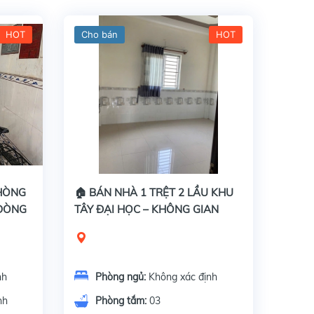
HOT
Cho bán
HOT
PHÒNG
🏠 BÁN NHÀ 1 TRỆT 2 LẦU KHU
 DÒNG
TÂY ĐẠI HỌC – KHÔNG GIAN
RỘNG RÃI, 5 PHÒNG NGỦ
nh
Phòng ngủ:
Không xác định
nh
Phòng tắm:
03