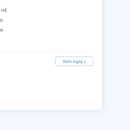
 Hổ
nh
nh
Xem ngay