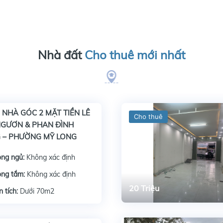
Nhà đất
Cho thuê mới nhất
 NHÀ GÓC 2 MẶT TIỀN LÊ
Cho thuê
NGƯƠN & PHAN ĐÌNH
 – PHƯỜNG MỸ LONG
ng ngủ:
Không xác định
ng tắm:
Không xác định
20 Triệu
n tích:
Dưới 70m2
Xem n