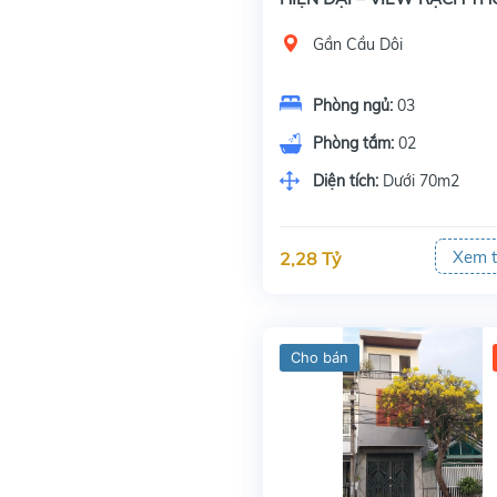
MÁT (GẦN CẦU ĐÔI, MỸ QU
Gần Cầu Dôi
Phòng ngủ:
03
Phòng tắm:
02
Diện tích:
Dưới 70m2
Xem 
2,28 Tỷ
Cho bán