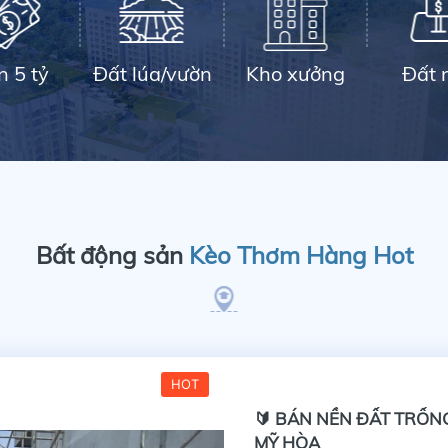
n 5 tỷ
Đất lúa/vườn
Kho xưởng
Đất 
Bất động sản
Kèo Thơm Hàng Hot
HOT
🔰 BÁN NỀN ĐẤT TRỐNG
MỸ HÒA