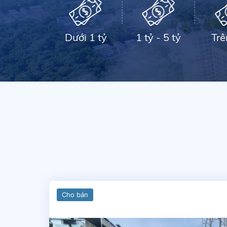
Dưới 1 tỷ
1 tỷ - 5 tỷ
Trê
Cho bán