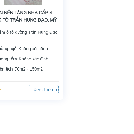
N NỀN TẶNG NHÀ CẤP 4 –
Ô TÔ TRẦN HƯNG ĐẠO, MỸ
– CÁCH MẶT TIỀN CHỈ 20M
ẻm ô tô đường Trần Hưng Đạo
hòng ngủ:
Không xác định
hòng tắm:
Không xác định
ện tích:
70m2 - 150m2
Xem thêm
ỷ