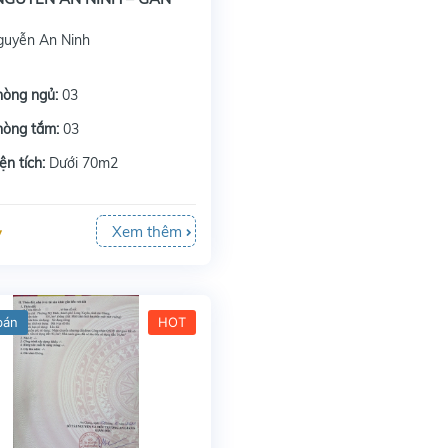
BÌNH KHÁNH
guyễn An Ninh
hòng ngủ:
03
hòng tắm:
03
ện tích:
Dưới 70m2
Xem thêm
ỷ
bán
HOT