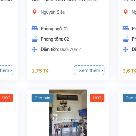
Ý)
KDC TỔNG HỢI
CHỢ 
Nguyễn Siêu
N
Phòng ngủ:
02
P
Phòng tắm:
02
P
Diện tích:
Dưới 70m2
Di
thêm
Xem thêm
1,75 Tỷ
3,6 T
HOT
Cho bán
HOT
Cho 