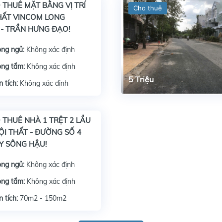
 THUÊ MẶT BẰNG VỊ TRÍ
Cho thuê
HẤT VINCOM LONG
- TRẦN HƯNG ĐẠO!
ng ngủ:
Không xác định
ng tắm:
Không xác định
5 Triệu
n tích:
Không xác định
Xem n
 THUÊ NHÀ 1 TRỆT 2 LẦU
ỘI THẤT - ĐƯỜNG SỐ 4
Y SÔNG HẬU!
ng ngủ:
Không xác định
ng tắm:
Không xác định
n tích:
70m2 - 150m2