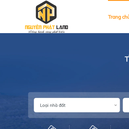
Trang ch
T