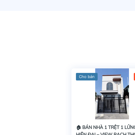
Cho bán
🏠 BÁN NHÀ 1 TRỆT 1 LỬN
HIỆN ĐẠI – VIEW RẠCH T