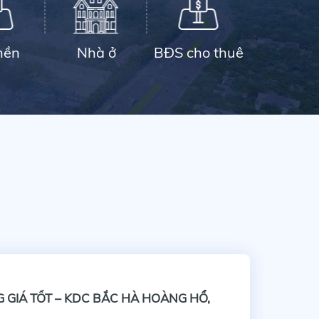
nền
Nhà ở
BĐS cho thuê
Cho 
 GIÁ TỐT – KDC BẮC HÀ HOÀNG HỔ,