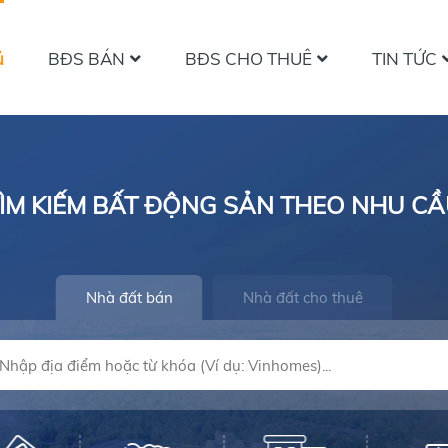
ủ
BĐS BÁN
BĐS CHO THUÊ
TIN TỨC
ÌM KIẾM BẤT ĐỘNG SẢN THEO NHU C
Nhà đất bán
Nhà đất cho thuê