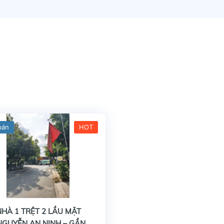
bán
HOT
HÀ 1 TRỆT 2 LẦU MẶT
NGUYỄN AN NINH – GẦN