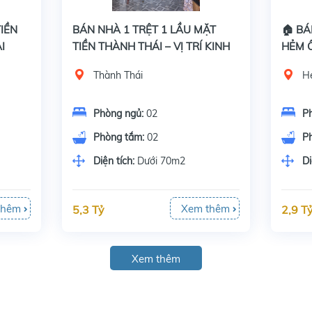
IỀN
BÁN NHÀ 1 TRỆT 1 LẦU MẶT
🏠 BÁ
I
TIỀN THÀNH THÁI – VỊ TRÍ KINH
HẺM 
ĐOẠN ĐẮC ĐỊA BÌNH KHÁNH
BÌNH 
Thành Thái
H
Phòng ngủ:
02
P
Phòng tắm:
02
P
Diện tích:
Dưới 70m2
Di
thêm
Xem thêm
5,3 Tỷ
2,9 T
Xem thêm