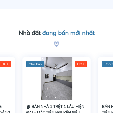
Nhà đất
đang bán mới nhất
HOT
Cho bán
HOT
Cho 
G
🏠 BÁN NHÀ 1 TRỆT 1 LẦU HIỆN
BÁN N
HOÁNG
ĐẠI – MẶT TIỀN NGUYỄN SIÊU,
TIỀN 