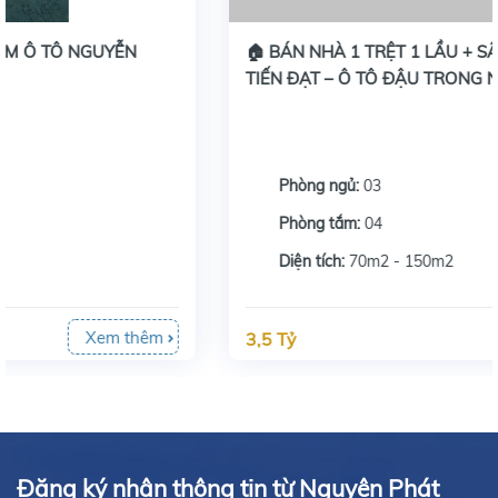
🏠 BÁN NHÀ 1 TRỆT 1 LẦU + SÂN THƯỢNG KHU
TIẾN ĐẠT – Ô TÔ ĐẬU TRONG NHÀ
Phòng ngủ:
03
Phòng tắm:
04
Diện tích:
70m2 - 150m2
Xem thêm
3,5 Tỷ
Đăng ký nhận thông tin từ Nguyên Phát