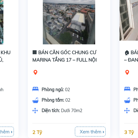
U KHU
🏢 BÁN CĂN GÓC CHUNG CƯ
🏠 BÁ
Ủ,
MARINA TẦNG 17 – FULL NỘI
– ĐAN
THẤT, VIEW ĐẸP
TIỀN 
nh
Phòng ngủ:
02
P
Phòng tắm:
02
P
Diện tích:
Dưới 70m2
Di
thêm
Xem thêm
2 Tỷ
3 Tỷ