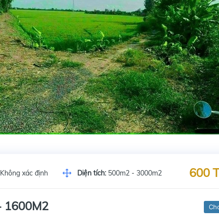
600 T
Không xác định
Diện tích:
500m2 - 3000m2
- 1600M2
Ch