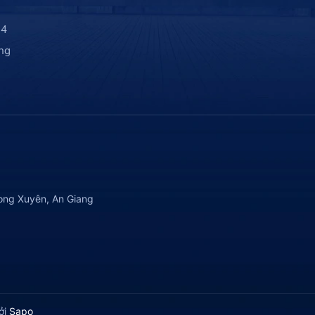
 4
ng
ong Xuyên, An Giang
ởi
Sapo