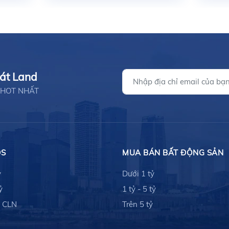
hát Land
ản HOT NHẤT
ĐS
MUA BÁN BẤT ĐỘNG SẢN
ỷ
Dưới 1 tỷ
ỷ
1 tỷ - 5 tỷ
- CLN
Trên 5 tỷ