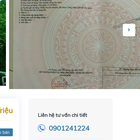
riệu
Liên hệ tư vấn chi tiết
0901241224
o bán