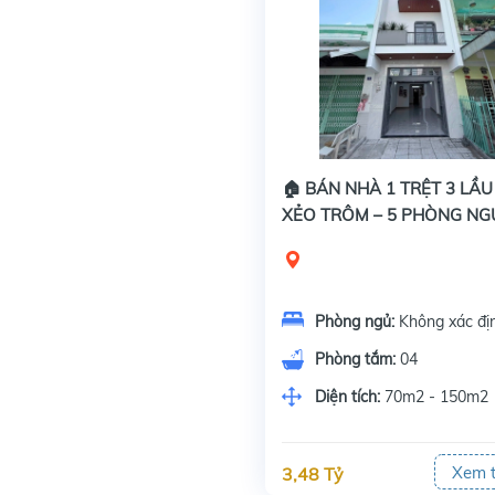
🏠 BÁN NHÀ 1 TRỆT 3 LẦ
XẺO TRÔM – 5 PHÒNG NG
VỪA Ở VỪA KINH DOANH
Phòng ngủ:
Không xác đị
Phòng tắm:
04
Diện tích:
70m2 - 150m2
Xem 
3,48 Tỷ