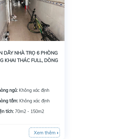
N DÃY NHÀ TRỌ 6 PHÒNG
G KHAI THÁC FULL, DÒNG
ỔN ĐỊNH
hòng ngủ:
Không xác định
hòng tắm:
Không xác định
ện tích:
70m2 - 150m2
Xem thêm