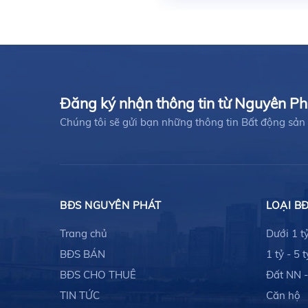
Đăng ký nhận thông tin từ Nguyên P
Chúng tôi sẽ gửi bạn những thông tin Bất động s
BĐS NGUYÊN PHÁT
LOẠI B
Trang chủ
Dưới 1 t
BĐS BÁN
1 tỷ - 5 t
BĐS CHO THUÊ
Đất NN 
TIN TỨC
Căn hộ