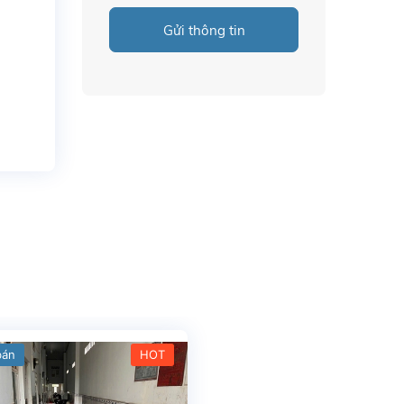
Gửi thông tin
bán
HOT