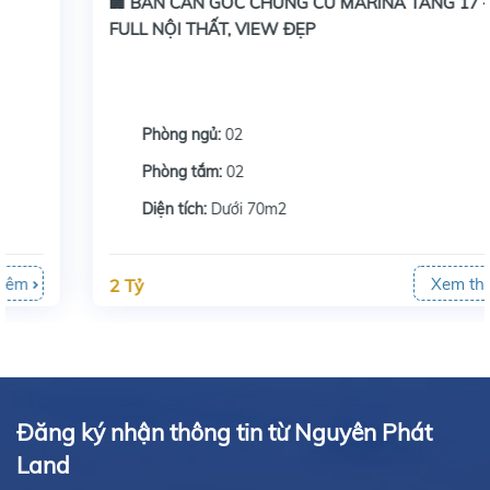
🏢 BÁN CĂN GÓC CHUNG CƯ MARINA TẦNG 17 –
FULL NỘI THẤT, VIEW ĐẸP
Phòng ngủ:
02
Phòng tắm:
02
Diện tích:
Dưới 70m2
Xem thêm
2 Tỷ
Đăng ký nhận thông tin từ Nguyên Phát
Land