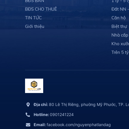
BĐS BÁN
1 tỷ - 5 t
BĐS CHO THUÊ
Đất NN 
TIN TỨC
Căn hộ
Giới thiệu
Biệt thự
Nhà cấp
Kho xưở
Trên 5 tỷ
Địa chỉ:
80 Lê Thị Riêng, phường Mỹ Phước, TP. L
Hotline:
0901241224
Email:
facebook.com/nguyenphatlandag