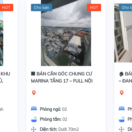
HOT
Cho bán
HOT
Cho 
U KHU
🏢 BÁN CĂN GÓC CHUNG CƯ
🏠 BÁ
Ủ,
MARINA TẦNG 17 – FULL NỘI
– ĐAN
THẤT, VIEW ĐẸP
TIỀN 
nh
Phòng ngủ:
02
P
Phòng tắm:
02
P
Diện tích:
Dưới 70m2
Di