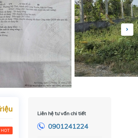
riệu
Liên hệ tư vấn chi tiết
0901241224
HOT