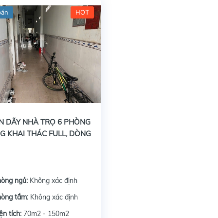
bán
HOT
N DÃY NHÀ TRỌ 6 PHÒNG
G KHAI THÁC FULL, DÒNG
ỔN ĐỊNH
hòng ngủ:
Không xác định
hòng tắm:
Không xác định
ện tích:
70m2 - 150m2