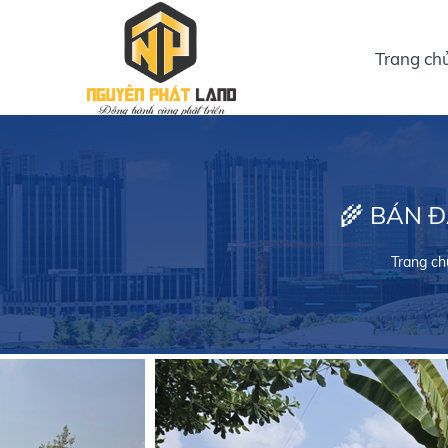
Trang ch
🌾 BÁN Đ
Trang ch