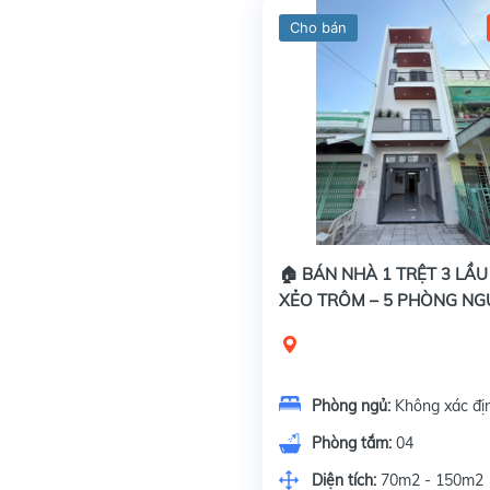
Cho bán
🏠 BÁN NHÀ 1 TRỆT 3 LẦ
XẺO TRÔM – 5 PHÒNG NG
VỪA Ở VỪA KINH DOANH
Phòng ngủ:
Không xác đị
Phòng tắm:
04
Diện tích:
70m2 - 150m2