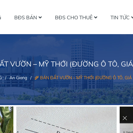
ủ
BĐS BÁN
BĐS CHO THUÊ
TIN TỨC
ẤT VƯỜN – MỸ THỚI (ĐƯỜNG Ô TÔ, GI
ủ
/
An Giang
/
🌾 BÁN ĐẤT VƯỜN – MỸ THỚI (ĐƯỜNG Ô TÔ, GIÁ