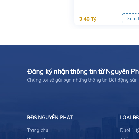
Xem 
3,48 Tỷ
Đăng ký nhận thông tin từ Nguyên P
Chúng tôi sẽ gửi bạn những thông tin Bất động s
BĐS NGUYÊN PHÁT
LOẠI B
Trang chủ
Dưới 1 t