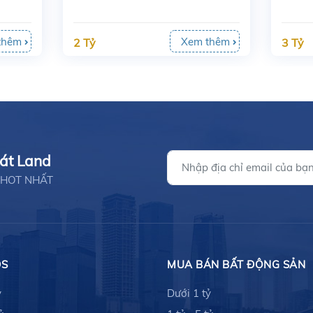
thêm
Xem thêm
2 Tỷ
3 Tỷ
hát Land
ản HOT NHẤT
ĐS
MUA BÁN BẤT ĐỘNG SẢN
ỷ
Dưới 1 tỷ