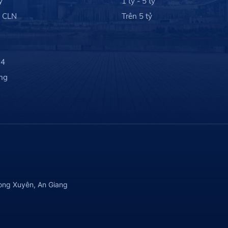
ỷ
1 tỷ - 5 tỷ
- CLN
Trên 5 tỷ
 4
ng
ong Xuyên, An Giang