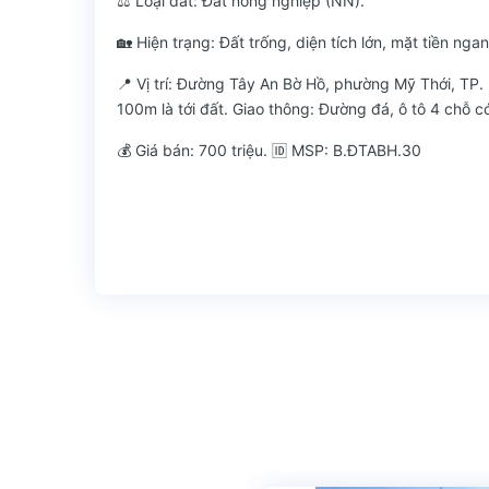
⚖️ Loại đất: Đất nông nghiệp (NN).
🏡 Hiện trạng: Đất trống, diện tích lớn, mặt tiền ngan
📍 Vị trí: Đường Tây An Bờ Hồ, phường Mỹ Thới, TP
100m là tới đất. Giao thông: Đường đá, ô tô 4 chỗ có 
💰 Giá bán: 700 triệu. 🆔 MSP: B.ĐTABH.30