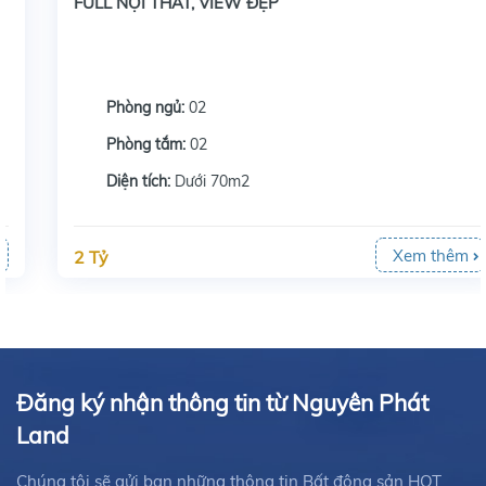
FULL NỘI THẤT, VIEW ĐẸP
Phòng ngủ:
02
Phòng tắm:
02
Diện tích:
Dưới 70m2
Xem thêm
2 Tỷ
Đăng ký nhận thông tin từ Nguyên Phát
Land
Chúng tôi sẽ gửi bạn những thông tin Bất động sản HOT