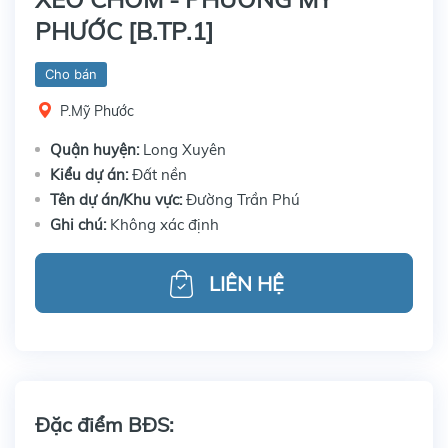
PHƯỚC [B.TP.1]
Cho bán
P.Mỹ Phước
Quận huyện:
Long Xuyên
Kiểu dự án:
Đất nền
Tên dự án/Khu vực:
Đường Trần Phú
Ghi chú:
Không xác định
LIÊN HỆ
Đặc điểm BĐS: