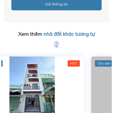
Gửi thông tin
Xem thêm
nhà đất khác tương tự
Cho bán
HOT