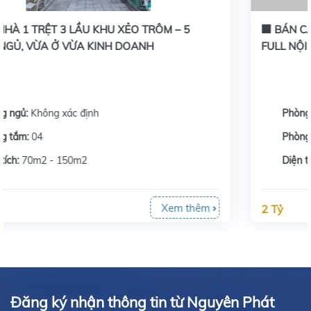
🏢 BÁN CĂN GÓC CHUNG CƯ MARINA TẦNG 17 –
FULL NỘI THẤT, VIEW ĐẸP
Phòng ngủ:
02
Phòng tắm:
02
Diện tích:
Dưới 70m2
Xem thêm
2 Tỷ
Đăng ký nhận thông tin từ Nguyên Phát