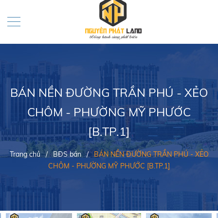
BÁN NỀN ĐƯỜNG TRẦN PHÚ - XẺO
CHÔM - PHƯỜNG MỸ PHƯỚC
[B.TP.1]
Trang chủ
/
BĐS bán
/
BÁN NỀN ĐƯỜNG TRẦN PHÚ - XẺO
CHÔM - PHƯỜNG MỸ PHƯỚC [B.TP.1]