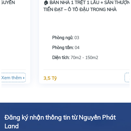
🏠 BÁN NHÀ 1 TRỆT 1 LẦU + SÂN THƯỢNG KHU
TIẾN ĐẠT – Ô TÔ ĐẬU TRONG NHÀ
Phòng ngủ:
03
Phòng tắm:
04
Diện tích:
70m2 - 150m2
Xem thêm
3,5 Tỷ
Đăng ký nhận thông tin từ Nguyên Phát
Land