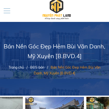
Bán Nền Góc Đẹp Hẻm Bùi Văn Danh,
Mỹ Xuyên [B.BVD.4]
Trang chủ
/
BĐS bán
/
Bán Nền Góc Đẹp Hẻm Bùi Văn
Danh, Mỹ Xuyên [B.BVD.4]