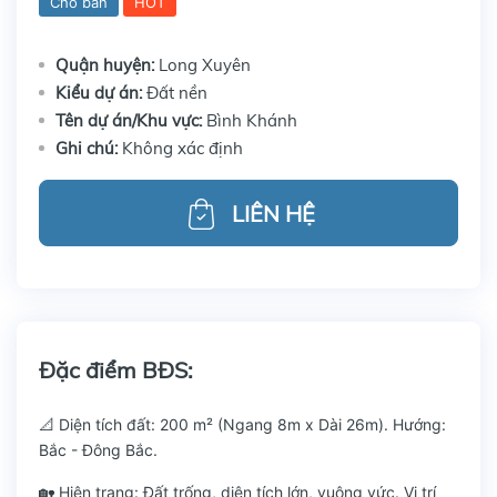
Cho bán
HOT
Quận huyện:
Long Xuyên
Kiểu dự án:
Đất nền
Tên dự án/Khu vực:
Bình Khánh
Ghi chú:
Không xác định
LIÊN HỆ
Đặc điểm BĐS:
📐 Diện tích đất: 200 m² (Ngang 8m x Dài 26m). Hướng:
Bắc - Đông Bắc.
🏡 Hiện trạng: Đất trống, diện tích lớn, vuông vức. Vị trí