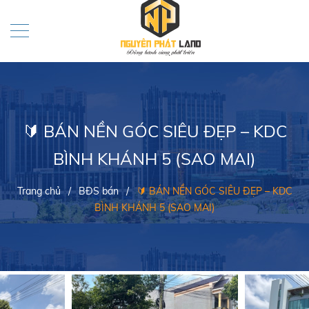
🔰 BÁN NỀN GÓC SIÊU ĐẸP – KDC
BÌNH KHÁNH 5 (SAO MAI)
Trang chủ
/
BĐS bán
/
🔰 BÁN NỀN GÓC SIÊU ĐẸP – KDC
BÌNH KHÁNH 5 (SAO MAI)