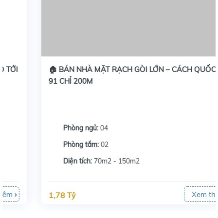
🏠 BÁN NHÀ MẶT RẠCH GÒI LỚN – CÁCH QUỐC LỘ
91 CHỈ 200M
Phòng ngủ:
04
Phòng tắm:
02
Diện tích:
70m2 - 150m2
Xem thêm
1,78 Tỷ