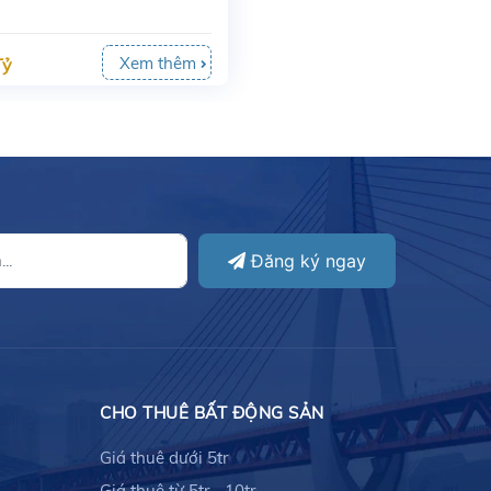
Xem thêm
Tỷ
Đăng ký ngay
CHO THUÊ BẤT ĐỘNG SẢN
Giá thuê dưới 5tr
Giá thuê từ 5tr - 10tr