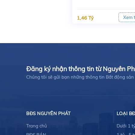
Xem 
1,46 Tỷ
Đăng ký nhận thông tin từ Nguyên P
Chúng tôi sẽ gửi bạn những thông tin Bất động s
BĐS NGUYÊN PHÁT
LOẠI B
Trang chủ
Dưới 1 t
BĐS BÁN
1 tỷ - 5 t