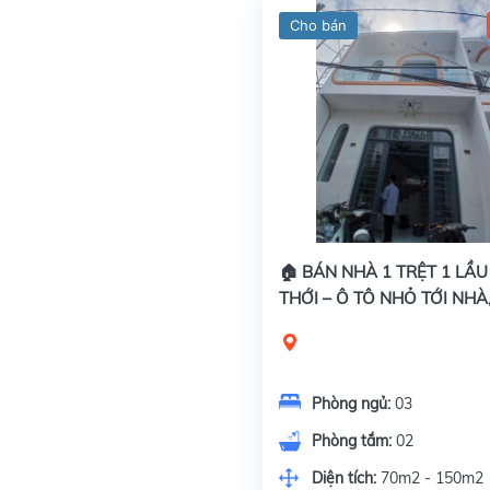
Cho bán
🏠 BÁN NHÀ 1 TRỆT 1 LẦU
THỚI – Ô TÔ NHỎ TỚI NHÀ,
CHỈ 1 TỶ 460
Phòng ngủ:
03
Phòng tắm:
02
Diện tích:
70m2 - 150m2