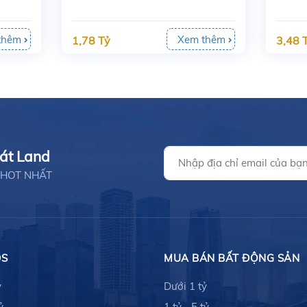
thêm
Xem thêm
1,78 Tỷ
3,48 
hát Land
ản HOT NHẤT
ĐS
MUA BÁN BẤT ĐỘNG SẢN
ỷ
Dưới 1 tỷ
ỷ
1 tỷ - 5 tỷ