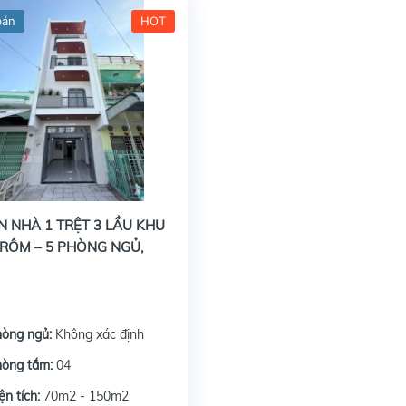
bán
HOT
N NHÀ 1 TRỆT 3 LẦU KHU
RÔM – 5 PHÒNG NGỦ,
Ở VỪA KINH DOANH
hòng ngủ:
Không xác định
hòng tắm:
04
ện tích:
70m2 - 150m2