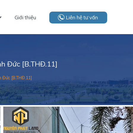
Giới thiệu
Liên hệ tư vấn
h Đức [B.THĐ.11]
h Đức [B.THĐ.11]