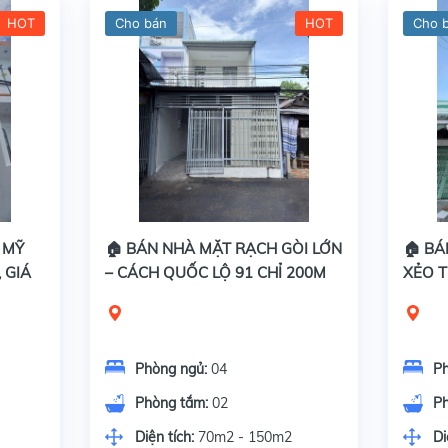
HOT
Cho bán
HOT
Cho 
 MỸ
🏠 BÁN NHÀ MẶT RẠCH GÒI LỚN
🏠 BÁ
 GIÁ
– CÁCH QUỐC LỘ 91 CHỈ 200M
XẺO T
VỪA 
Phòng ngủ:
04
P
Phòng tắm:
02
P
Diện tích:
70m2 - 150m2
Di