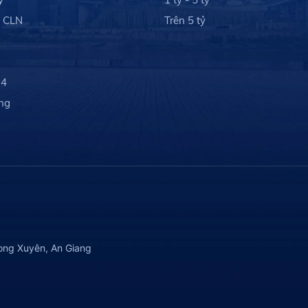
- CLN
Trên 5 tỷ
 4
ng
ong Xuyên, An Giang