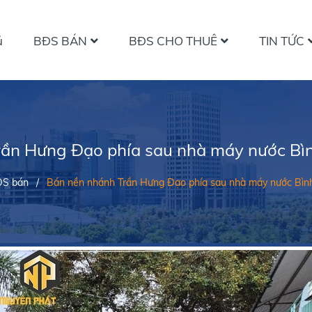
ủ
BĐS BÁN
BĐS CHO THUÊ
TIN TỨC
rần Hưng Đạo phía sau nhà máy nước Bìn
S bán
/
Bán nền nhánh Trần Hưng Đạo phía sau nhà máy nước Bìn