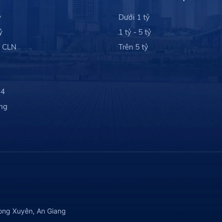
ỷ
Dưới 1 tỷ
ỷ
1 tỷ - 5 tỷ
- CLN
Trên 5 tỷ
 4
ng
ong Xuyên, An Giang