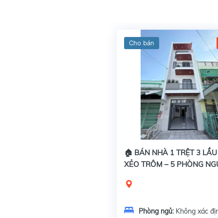
Cho bán
🏠 BÁN NHÀ 1 TRỆT 3 LẦ
XẺO TRÔM – 5 PHÒNG NG
VỪA Ở VỪA KINH DOANH
Phòng ngủ:
Không xác đị