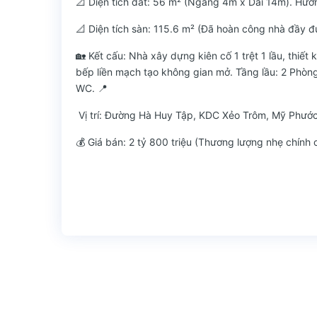
📐 Diện tích đất: 56 m² (Ngang 4m x Dài 14m). Hướ
📐 Diện tích sàn: 115.6 m² (Đã hoàn công nhà đầy đ
🏡 Kết cấu: Nhà xây dựng kiên cố 1 trệt 1 lầu, thiết
bếp liền mạch tạo không gian mở. Tầng lầu: 2 Phòng
WC. 📍
Vị trí: Đường Hà Huy Tập, KDC Xẻo Trôm, Mỹ Phước
💰 Giá bán: 2 tỷ 800 triệu (Thương lượng nhẹ chính