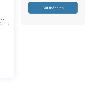
Gửi thông tin
vực
 3), 2