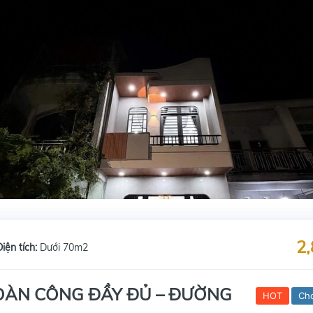
2,
Diện tích:
Dưới 70m2
HOÀN CÔNG ĐẦY ĐỦ – ĐƯỜNG
HOT
Ch