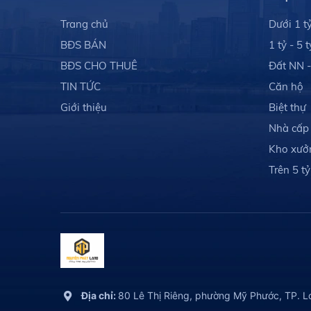
Trang chủ
Dưới 1 t
BĐS BÁN
1 tỷ - 5 t
BĐS CHO THUÊ
Đất NN 
TIN TỨC
Căn hộ
Giới thiệu
Biệt thự
Nhà cấp
Kho xưở
Trên 5 tỷ
Địa chỉ:
80 Lê Thị Riêng, phường Mỹ Phước, TP. L