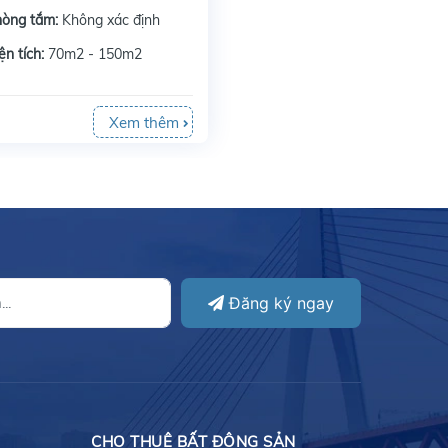
hòng tắm:
Không xác định
ện tích:
70m2 - 150m2
Xem thêm
Đăng ký ngay
CHO THUÊ BẤT ĐỘNG SẢN