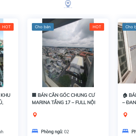
HOT
Cho bán
HOT
Cho 
U KHU
🏢 BÁN CĂN GÓC CHUNG CƯ
🏠 BÁ
Ủ,
MARINA TẦNG 17 – FULL NỘI
– ĐAN
THẤT, VIEW ĐẸP
TIỀN 
nh
Phòng ngủ:
02
P