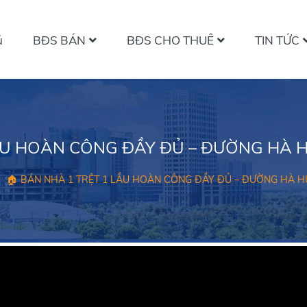
ủ
BĐS BÁN
BĐS CHO THUÊ
TIN TỨC
LẦU HOÀN CÔNG ĐẦY ĐỦ – ĐƯỜNG HÀ H
/
🏠 BÁN NHÀ 1 TRỆT 1 LẦU HOÀN CÔNG ĐẦY ĐỦ – ĐƯỜNG HÀ H