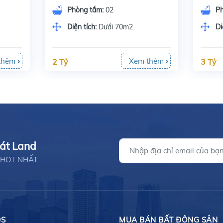
Phòng tắm:
02
P
Diện tích:
Dưới 70m2
Di
thêm
Xem thêm
2 Tỷ
3 Tỷ
hát Land
ản HOT NHẤT
ĐS
MUA BÁN BẤT ĐỘNG SẢN