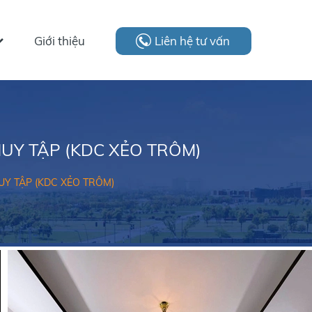
Giới thiệu
Liên hệ tư vấn
UY TẬP (KDC XẺO TRÔM)
UY TẬP (KDC XẺO TRÔM)