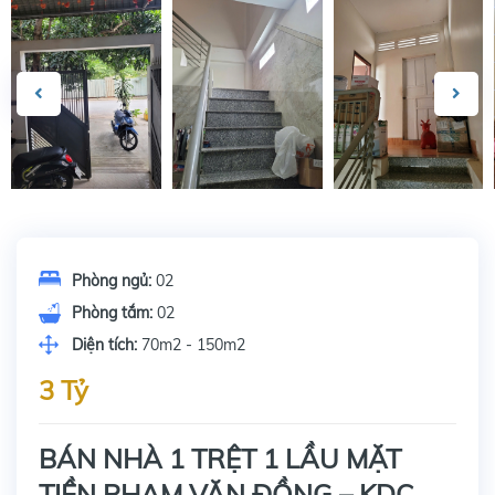
Phòng ngủ:
02
Phòng tắm:
02
Diện tích:
70m2 - 150m2
3 Tỷ
BÁN NHÀ 1 TRỆT 1 LẦU MẶT
TIỀN PHẠM VĂN ĐỒNG – KDC