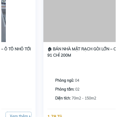
🏠 BÁN NHÀ MẶT RẠCH GÒI LỚN – CÁCH QUỐC LỘ
91 CHỈ 200M
Phòng ngủ:
04
Phòng tắm:
02
Diện tích:
70m2 - 150m2
Xem thêm
1,78 Tỷ