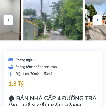
Phòng ngủ:
02
Phòng tắm:
Không xác định
Diện tích:
70m2 - 150m2
1,3 Tỷ
🏠 BÁN NHÀ CẤP 4 ĐƯỜNG TRÀ
ÔN – GẦN CẦU SÁU HÀNH