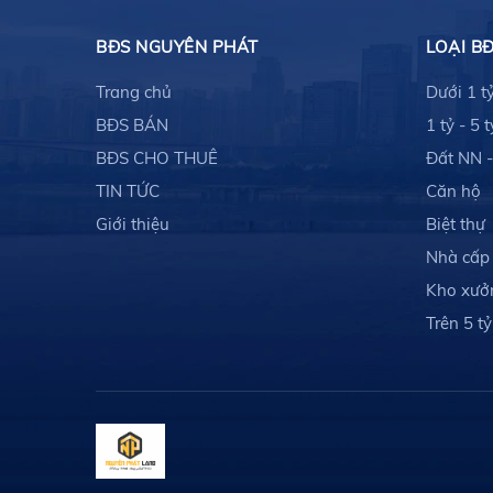
BĐS NGUYÊN PHÁT
LOẠI B
Trang chủ
Dưới 1 t
BĐS BÁN
1 tỷ - 5 t
BĐS CHO THUÊ
Đất NN 
TIN TỨC
Căn hộ
Giới thiệu
Biệt thự
Nhà cấp
Kho xưở
Trên 5 tỷ