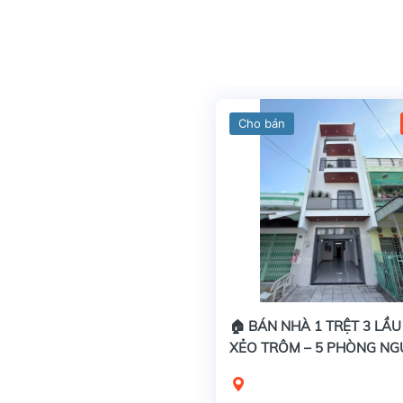
Cho bán
🏠 BÁN NHÀ 1 TRỆT 3 LẦ
XẺO TRÔM – 5 PHÒNG NG
VỪA Ở VỪA KINH DOANH