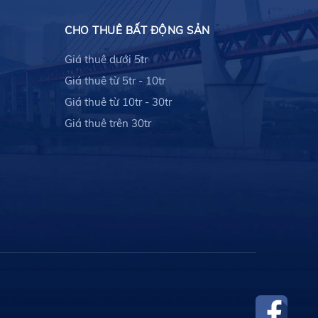
CHO THUÊ BẤT ĐỘNG SẢN
Giá thuê dưới 5tr
Giá thuê từ 5tr - 10tr
Giá thuê từ 10tr - 30tr
Giá thuê trên 30tr