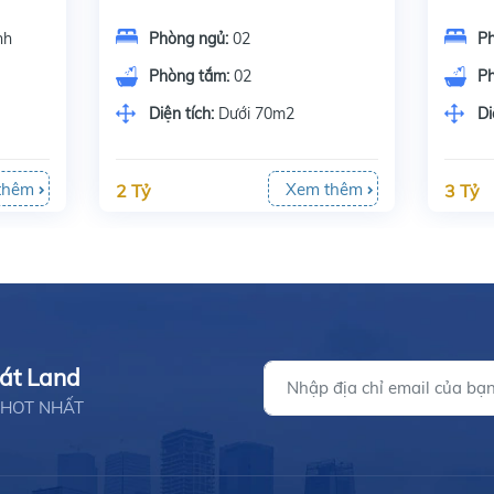
nh
Phòng ngủ:
02
P
Phòng tắm:
02
P
Diện tích:
Dưới 70m2
Di
thêm
Xem thêm
2 Tỷ
3 Tỷ
hát Land
ản HOT NHẤT