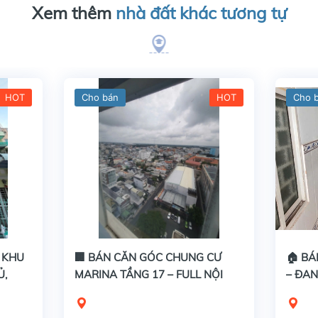
Xem thêm
nhà đất khác tương tự
HOT
Cho bán
HOT
Cho 
U KHU
🏢 BÁN CĂN GÓC CHUNG CƯ
🏠 BÁ
Ủ,
MARINA TẦNG 17 – FULL NỘI
– ĐAN
THẤT, VIEW ĐẸP
TIỀN 