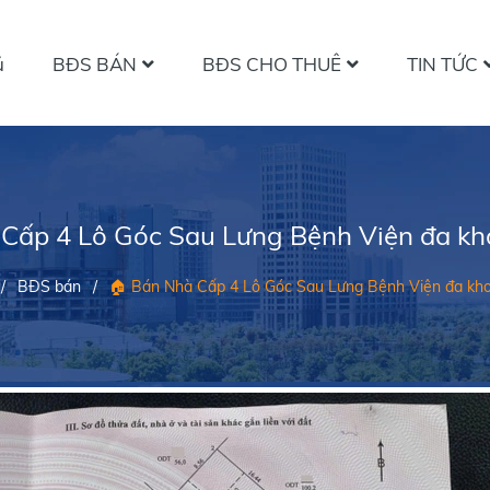
ủ
BĐS BÁN
BĐS CHO THUÊ
TIN TỨC
Cấp 4 Lô Góc Sau Lưng Bệnh Viện đa k
/
BĐS bán
/
🏠 Bán Nhà Cấp 4 Lô Góc Sau Lưng Bệnh Viện đa kh