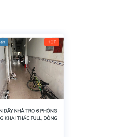
bán
HOT
N DÃY NHÀ TRỌ 6 PHÒNG
G KHAI THÁC FULL, DÒNG
ỔN ĐỊNH