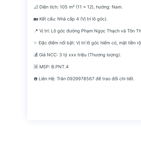
📐 Diện tích: 105 m² (11 x 12), hướng: Nam.
🏡 Kết cấu: Nhà cấp 4 (Vị trí lô góc).
📍 Vị trí: Lô góc đường Phạm Ngọc Thạch và Tôn Thấ
✨ Đặc điểm nổi bật: Vị trí lô góc hiếm có, mặt tiền
💰 Giá NCC: 3 tỷ xxx triệu (Thương lượng).
🆔 MSP: B.PNT.4
☎️ Liên Hệ: Trân 0929978567 để trao đổi chi tiết.