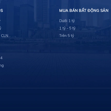
ĐS
MUA BÁN BẤT ĐỘNG SẢN
ỷ
Dưới 1 tỷ
ỷ
1 tỷ - 5 tỷ
- CLN
Trên 5 tỷ
 4
ng