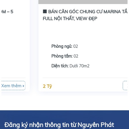
🏢 BÁN CĂN GÓC CHUNG CƯ MARINA TẦNG 17 –
FULL NỘI THẤT, VIEW ĐẸP
Phòng ngủ:
02
Phòng tắm:
02
Diện tích:
Dưới 70m2
Xem thêm
2 Tỷ
Đăng ký nhận thông tin từ Nguyên Phát