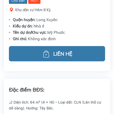
Cho bán
HOT
Khu dân cư Hẻm 8 Kỳ
Quận huyện:
Long Xuyên
Kiểu dự án:
Nhà ở
Tên dự án/Khu vực:
Mỹ Phước
Ghi chú:
Không xác định
LIÊN HỆ
Đặc điểm BĐS:
📐 Diện tích: 64 m² (4 x 16) – Loại đất: CLN (Lên thổ cư
dễ dàng). Hướng: Tây Bắc.