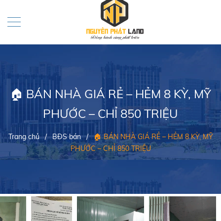
🏠 BÁN NHÀ GIÁ RẺ – HẺM 8 KỲ, MỸ
PHƯỚC – CHỈ 850 TRIỆU
Trang chủ
/
BĐS bán
/
🏠 BÁN NHÀ GIÁ RẺ – HẺM 8 KỲ, MỸ
PHƯỚC – CHỈ 850 TRIỆU