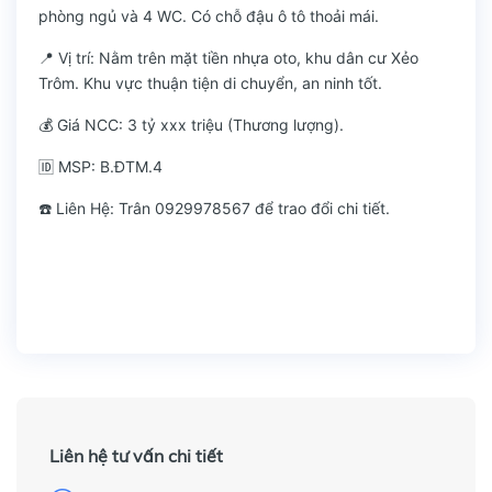
phòng ngủ và 4 WC. Có chỗ đậu ô tô thoải mái.
📍 Vị trí: Nằm trên mặt tiền nhựa oto, khu dân cư Xẻo
Trôm. Khu vực thuận tiện di chuyển, an ninh tốt.
💰 Giá NCC: 3 tỷ xxx triệu (Thương lượng).
🆔 MSP: B.ĐTM.4
☎️ Liên Hệ: Trân 0929978567 để trao đổi chi tiết.
Liên hệ tư vấn chi tiết