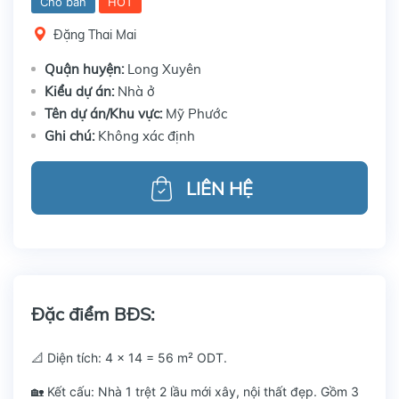
Cho bán
HOT
Đặng Thai Mai
Quận huyện:
Long Xuyên
Kiểu dự án:
Nhà ở
Tên dự án/Khu vực:
Mỹ Phước
Ghi chú:
Không xác định
LIÊN HỆ
Đặc điểm BĐS:
📐 Diện tích: 4 x 14 = 56 m² ODT.
🏡 Kết cấu: Nhà 1 trệt 2 lầu mới xây, nội thất đẹp. Gồm 3