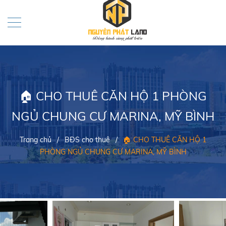
🏠 CHO THUÊ CĂN HỘ 1 PHÒNG
NGỦ CHUNG CƯ MARINA, MỸ BÌNH
Trang chủ
/
BĐS cho thuê
/
🏠 CHO THUÊ CĂN HỘ 1
PHÒNG NGỦ CHUNG CƯ MARINA, MỸ BÌNH