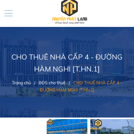
CHO THUÊ NHÀ CẤP 4 - ĐƯỜNG
HÀM NGHI [T.HN.1]
Trang chủ
/
BĐS cho thuê
/
CHO THUÊ NHÀ CẤP 4 -
ĐƯỜNG HÀM NGHI [T.HN.1]