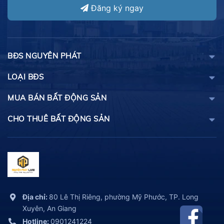
Đăng ký ngay
BĐS NGUYÊN PHÁT
LOẠI BĐS
MUA BÁN BẤT ĐỘNG SẢN
CHO THUÊ BẤT ĐỘNG SẢN
Địa chỉ:
80 Lê Thị Riêng, phường Mỹ Phước, TP. Long
Xuyên, An Giang
Hotline:
0901241224