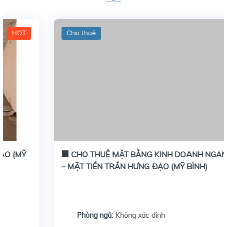
Cho thuê
HOT
🏢 CHO THUÊ MẶT BẰNG KINH DOANH NGANG 10M
– MẶT TIỀN TRẦN HƯNG ĐẠO (MỸ BÌNH)
Phòng ngủ:
Không xác định