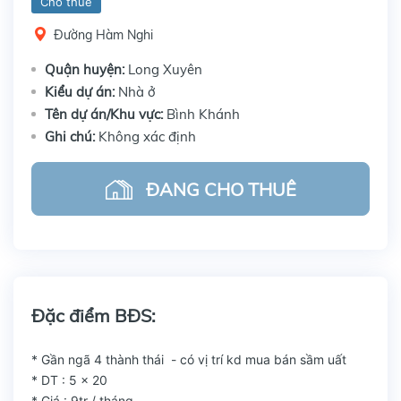
Cho thuê
Đường Hàm Nghi
Quận huyện:
Long Xuyên
Kiểu dự án:
Nhà ở
Tên dự án/Khu vực:
Bình Khánh
Ghi chú:
Không xác định
ĐANG CHO THUÊ
Đặc điểm BĐS:
* Gần ngã 4 thành thái - có vị trí kd mua bán sầm uất
* DT : 5 x 20
* Giá : 9tr / tháng