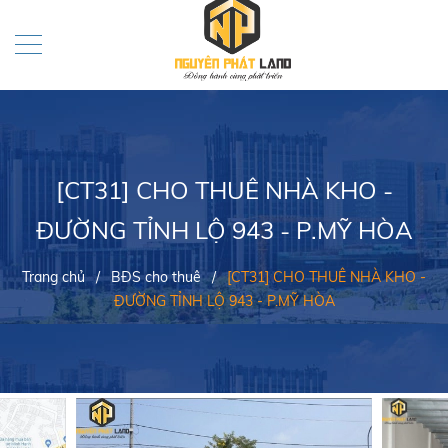
[CT31] CHO THUÊ NHÀ KHO -
ĐƯỜNG TỈNH LỘ 943 - P.MỸ HÒA
Trang chủ
/
BĐS cho thuê
/
[CT31] CHO THUÊ NHÀ KHO -
ĐƯỜNG TỈNH LỘ 943 - P.MỸ HÒA