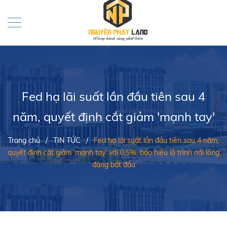
Fed hạ lãi suất lần đầu tiên sau 4
năm, quyết định cắt giảm 'mạnh tay'
Trang chủ
/
TIN TỨC
/
Fed hạ lãi suất lần đầu tiên sau 4 năm,
quyết định cắt giảm 'mạnh tay' với 0,5%, báo hiệu lộ trình nới lỏng
đang bắt đầu