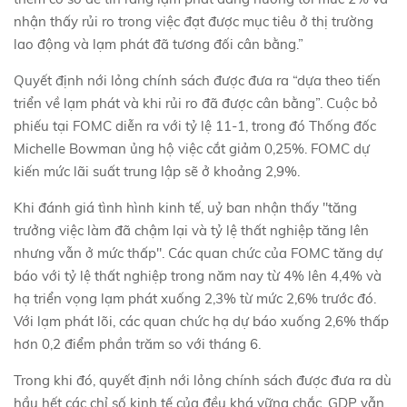
nhận thấy rủi ro trong việc đạt được mục tiêu ở thị trường
lao động và lạm phát đã tương đối cân bằng.”
Quyết định nới lỏng chính sách được đưa ra “dựa theo tiến
triển về lạm phát và khi rủi ro đã được cân bằng”. Cuộc bỏ
phiếu tại FOMC diễn ra với tỷ lệ 11-1, trong đó Thống đốc
Michelle Bowman ủng hộ việc cắt giảm 0,25%. FOMC dự
kiến mức lãi suất trung lập sẽ ở khoảng 2,9%.
Khi đánh giá tình hình kinh tế, uỷ ban nhận thấy "tăng
trưởng việc làm đã chậm lại và tỷ lệ thất nghiệp tăng lên
nhưng vẫn ở mức thấp". Các quan chức của FOMC tăng dự
báo với tỷ lệ thất nghiệp trong năm nay từ 4% lên 4,4% và
hạ triển vọng lạm phát xuống 2,3% từ mức 2,6% trước đó.
Với lạm phát lõi, các quan chức hạ dự báo xuống 2,6% thấp
hơn 0,2 điểm phần trăm so với tháng 6.
Trong khi đó, quyết định nới lỏng chính sách được đưa ra dù
hầu hết các chỉ số kinh tế của đều khá vững chắc. GDP vẫn