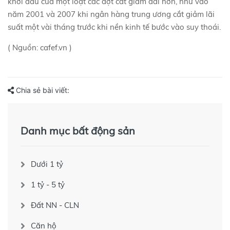
khởi đầu của một loạt các đợt cắt giảm dài hơn, như vào
năm 2001 và 2007 khi ngân hàng trung ương cắt giảm lãi
suất một vài tháng trước khi nền kinh tế bước vào suy thoái.
( Nguồn: cafef.vn )
Chia sẻ bài viết:
Danh mục bất động sản
Dưới 1 tỷ
1 tỷ - 5 tỷ
Đất NN - CLN
Căn hộ