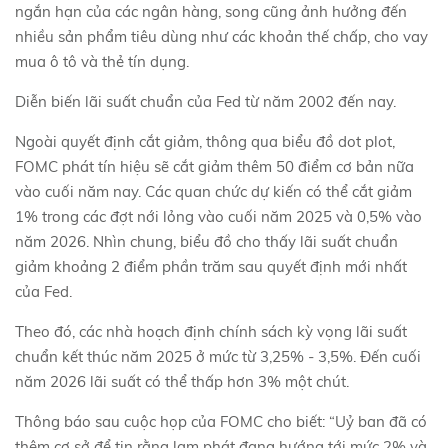
ngắn hạn của các ngân hàng, song cũng ảnh hưởng đến
nhiều sản phẩm tiêu dùng như các khoản thế chấp, cho vay
mua ô tô và thẻ tín dụng.
Diễn biến lãi suất chuẩn của Fed từ năm 2002 đến nay.
Ngoài quyết định cắt giảm, thông qua biểu đồ dot plot,
FOMC phát tín hiệu sẽ cắt giảm thêm 50 điểm cơ bản nữa
vào cuối năm nay. Các quan chức dự kiến có thể cắt giảm
1% trong các đợt nới lỏng vào cuối năm 2025 và 0,5% vào
năm 2026. Nhìn chung, biểu đồ cho thấy lãi suất chuẩn
giảm khoảng 2 điểm phần trăm sau quyết định mới nhất
của Fed.
Theo đó, các nhà hoạch định chính sách kỳ vọng lãi suất
chuẩn kết thúc năm 2025 ở mức từ 3,25% - 3,5%. Đến cuối
năm 2026 lãi suất có thể thấp hơn 3% một chút.
Thông báo sau cuộc họp của FOMC cho biết: “Uỷ ban đã có
thêm cơ sở để tin rằng lạm phát đang hướng tới mức 2% và