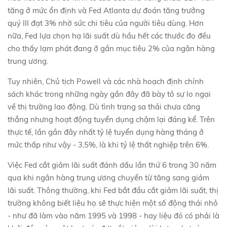
tăng ở mức ổn định và Fed Atlanta dự đoán tăng trưởng
quý III đạt 3% nhờ sức chi tiêu của người tiêu dùng. Hơn
nữa, Fed lựa chọn hạ lãi suất dù hầu hết các thước đo đều
cho thấy lạm phát đang ở gần mục tiêu 2% của ngân hàng
trung ương.
Tuy nhiên, Chủ tịch Powell và các nhà hoạch định chính
sách khác trong những ngày gần đây đã bày tỏ sự lo ngại
về thị trường lao động. Dù tình trạng sa thải chưa căng
thẳng nhưng hoạt động tuyển dụng chậm lại đáng kể. Trên
thực tế, lần gần đây nhất tỷ lệ tuyển dụng hàng tháng ở
mức thấp như vậy - 3,5%, là khi tỷ lệ thất nghiệp trên 6%.
Việc Fed cắt giảm lãi suất đánh dấu lần thứ 6 trong 30 năm
qua khi ngân hàng trung ương chuyển từ tăng sang giảm
lãi suất. Thông thường, khi Fed bắt đầu cắt giảm lãi suất, thị
trường không biết liệu họ sẽ thực hiện một số động thái nhỏ
- như đã làm vào năm 1995 và 1998 - hay liệu đó có phải là