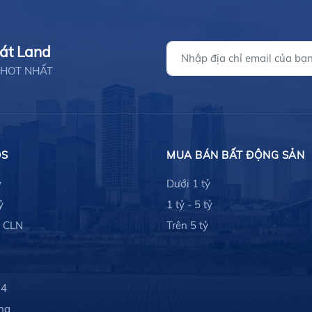
hát Land
ản HOT NHẤT
ĐS
MUA BÁN BẤT ĐỘNG SẢN
ỷ
Dưới 1 tỷ
ỷ
1 tỷ - 5 tỷ
- CLN
Trên 5 tỷ
 4
ng