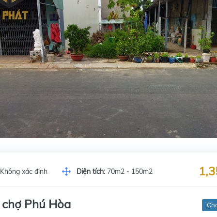
1,3
Không xác định
Diện tích:
70m2 - 150m2
 chợ Phú Hòa
Ch