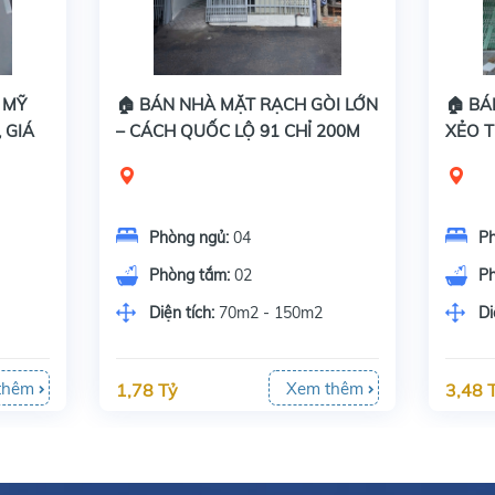
 MỸ
🏠 BÁN NHÀ MẶT RẠCH GÒI LỚN
🏠 BÁ
 GIÁ
– CÁCH QUỐC LỘ 91 CHỈ 200M
XẺO T
VỪA 
Phòng ngủ:
04
P
Phòng tắm:
02
P
Diện tích:
70m2 - 150m2
Di
thêm
Xem thêm
1,78 Tỷ
3,48 