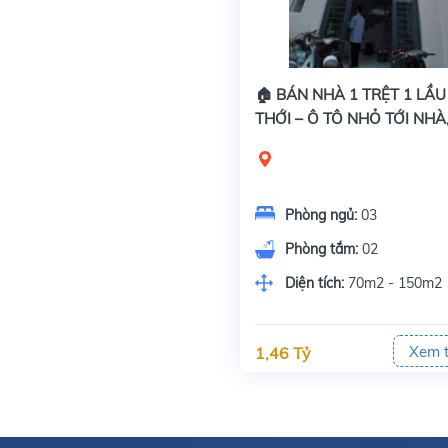
🏠 BÁN NHÀ 1 TRỆT 1 LẦU
THỚI – Ô TÔ NHỎ TỚI NHÀ,
CHỈ 1 TỶ 460
Phòng ngủ:
03
Phòng tắm:
02
Diện tích:
70m2 - 150m2
Xem 
1,46 Tỷ