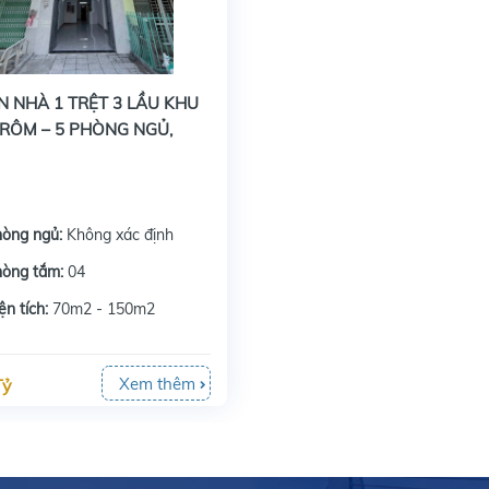
N NHÀ 1 TRỆT 3 LẦU KHU
RÔM – 5 PHÒNG NGỦ,
Ở VỪA KINH DOANH
hòng ngủ:
Không xác định
hòng tắm:
04
ện tích:
70m2 - 150m2
Xem thêm
Tỷ