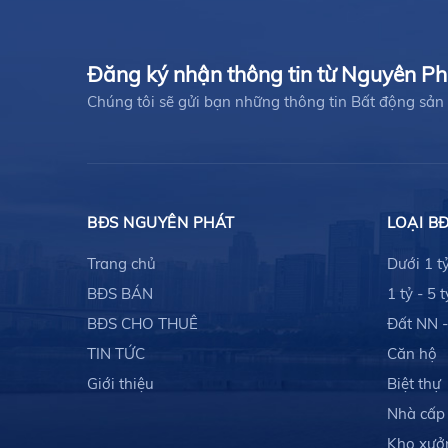
Đăng ký nhận thông tin từ Nguyên P
Chúng tôi sẽ gửi bạn những thông tin Bất động s
BĐS NGUYÊN PHÁT
LOẠI B
Trang chủ
Dưới 1 t
BĐS BÁN
1 tỷ - 5 t
BĐS CHO THUÊ
Đất NN 
TIN TỨC
Căn hộ
Giới thiệu
Biệt thự
Nhà cấp
Kho xưở