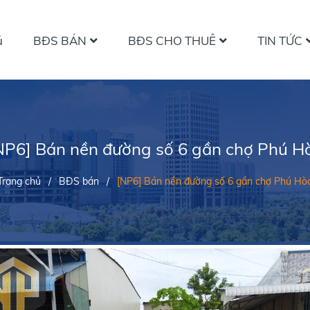
ủ
BĐS BÁN
BĐS CHO THUÊ
TIN TỨC
NP6] Bán nền đường số 6 gần chợ Phú H
Trang chủ
/
BĐS bán
/
[NP6] Bán nền đường số 6 gần chợ Phú Hò