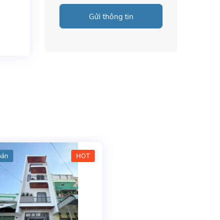
Gửi thông tin
bán
HOT