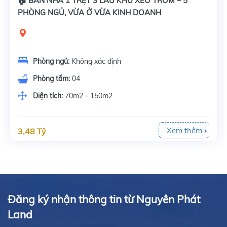
🏠 BÁN NHÀ 1 TRỆT 3 LẦU KHU XẺO TRÔM – 5
PHÒNG NGỦ, VỪA Ở VỪA KINH DOANH
Phòng ngủ:
Không xác định
Phòng tắm:
04
Diện tích:
70m2 - 150m2
Xem thêm
3,48 Tỷ
Đăng ký nhận thông tin từ Nguyên Phát
Land