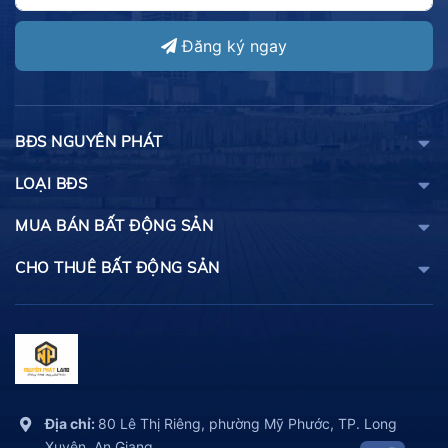
Đăng ký ngay
BĐS NGUYÊN PHÁT
LOẠI BĐS
MUA BÁN BẤT ĐỘNG SẢN
CHO THUÊ BẤT ĐỘNG SẢN
Địa chỉ:
80 Lê Thị Riêng, phường Mỹ Phước, TP. Long
Xuyên, An Giang