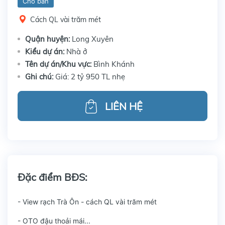
Cho bán
Cách QL vài trăm mét
Quận huyện:
Long Xuyên
Kiểu dự án:
Nhà ở
Tên dự án/Khu vực:
Bình Khánh
Ghi chú:
Giá: 2 tỷ 950 TL nhẹ
LIÊN HỆ
Đặc điểm BĐS:
- View rạch Trà Ôn - cách QL vài trăm mét
- OTO đậu thoải mái...